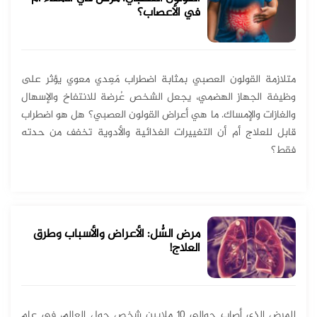
في الأعصاب؟
متلازمة القولون العصبي بمثابة اضطراب مَعِدي معوي يؤثر على
وظيفة الجهاز الهضمي، يجعل الشخص عُرضة للانتفاخ والإسهال
والغازات والإمساك. ما هي أعراض القولون العصبي؟ هل هو اضطراب
قابل للعلاج أم أن التغييرات الغذائية والأدوية تخفف من حدته
فقط؟
مرض السُّل: الأعراض والأسباب وطرق
العلاج!
المرض الذي أصاب حوالي 10 ملايين شخص حول العالم، في عام