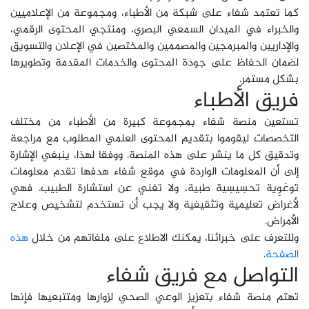
كما تعتمد شفاء على شبكة من الأطباء، ومجموعة من الإعلاميين
والخبراء في الميدان السمعي البصري، ومنتجي المحتوى الرقمي،
والإداريين والمبرمجين والمصممين والمختصين في الإعلان والتسويق
لضمان الحفاظ على جودة المحتوى والخدمات المقدمة وتطويرها
بشكل مستمر.
فريق الأطباء
تستعين منصة شفاء بمجموعة كبيرة من الأطباء من مختلف
التخصصات ليقوموا بتقديم المحتوى العلمي المطلوب مع مراجعة
وتدقيق كل ما ينشر على هذه المنصة. ووفقا لهذا، ينبغي الإشارة
إلى أن المعلومات الواردة في موقع شفاء هدفها تقدم معلومات
توعَوِية تحسِيسِية طبية، ولا تغني عن استشارة الطبيب. فهي
لأغراض تعليمية وتثقيفية ولا يجب أن تستخدم لتشخيص وعلاج
الأمراض.
وللتعرف على خبرائنا، يمكنك الاطلاع على ملفاتهم من خلال
هذه
الصفحة
.
التواصل مع فريق شفاء
تهتم منصة شفاء بتعزيز الوعي الصحي لزوارها ومتتبعيها فإنها