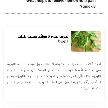
What helps to relieve hemorrhoid pain
quickly?
تعرف على 6 فوائد صحية لنبات
اللويزة!
لا بد أنك سمعت مرارا ما تتداوله الأمهات حول فوائد عشبة اللويزة
في تهدئة الأعصاب والمساعدة على النوم! لكن، هل فعلا لنبتة
اللويزة هذا التأثير الجيد؟ ما هي الفوائد الصحية لنبات اللويزة؟ وهل
له أضرار وآثار جانبية؟ ومن هي الفئة التي يجب عليها تجنب تناول
عشبة اللويزة؟