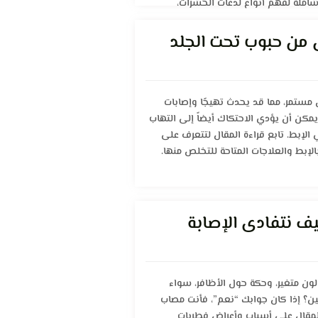
املة لفهم أنواع لدغات الحشرات،
لمصاب في المنزل، وأهم طرق الوقاية
 من حبوب تحت الجلد
مستمر، مما قد يحدث تهيجًا وإصابات
كن أن يؤدي الاحتكاك أيضاً إلى التهاب
لإبط. تابع قراءة المقال لتتعرف على
لإبط والعلاجات المتاحة للتخلص منها.
يف نتفادى الإصابة
ن متغير، وحكة حول الأظافر، سواء
مين؟ إذا كان جوابك “نعم”، فأنت مصاب
لمقال على أسباب وأعراض فطريات