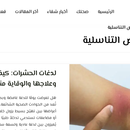
الرئيسية
صحتك
أخبار شفاء
أخر المقالات
فعا
 التناسلية
 التناسلية
لدغات الحشرات: كيفي
وعلاجها والوقاية من
هل تعرضت يومًا للدغة غامضة وبدأ
تُعد من الحوادث الصحية الشائعة، 
أعراضها بين تهيّج بسيط يزول خ
أو مضاعفات تستدعي تدخلاً طبيًا عاج
يُميزون بين لدغة عادية ولسعة سامة