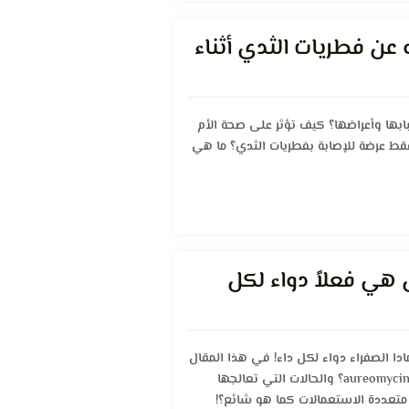
عن فطريات الثدي أثناء
بها وأعراضها؟ كيف تؤثر على صحة الأم
قط عرضة للإصابة بفطريات الثدي؟ ما هي
ل هي فعلاً دواء لكل
ادا الصفراء دواء لكل داء! في هذا المقال
نوضح طبيعة “البومادا الصفراء” aureomycine؟ والحالات التي تعالجها
متعددة الاستعمالات كما هو شائع؟!