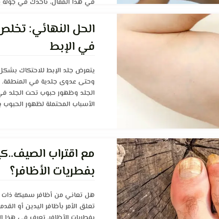
في هذا المقال، نأخذك في جولة ش
أعراضها الخطيرة، كيفية إسعاف ا
منها.
الحل النهائي: تخلص
في الإبط
يتعرض جلد الإبط للاحتكاك بشكل 
وحتى عدوى جلدية في المنطقة. يم
الجلد وظهور حبوب تحت الجلد في ا
الأسباب المحتملة لظهور الحبوب با
مع اقتراب الصيف..ك
بفطريات الأظافر؟
هل تعاني من أظافر سميكة ذات لو
تعلق الأمر بأظافر اليدين أو القد
بفطريات الأظافر. تعرف في هذا ا