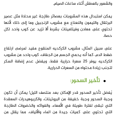
والشعور بالعطش أثناء ساعات الصيام.
يمكن استبدال هذه المشروبات بعصائر طازجة غير محلاة مثل عصير
البرتقال والليمون والنعناع مع مشروب الزنجبيل وما إلى ذلك لأنها
تحتوي على معادن وفيتامينات بشرط ألا تزيد عن كوب واحد لكل
حصة.
على سبيل المثال، مشروب الكركديه المنقوع مفيد لمرضى ارتفاع
ضغط الدم، كما أنه يحمي الجسم من الجفاف، كوب واحد من مشروب
الكركديه يوفر 25 سعرة حرارية فقط، ويفضل عدم إضافة السكر
لتجنب زيادة محتواه من السعرات الحرارية.
تأخير السحور:
يُفضل
تأخير السحور قدر الإمكان بعد منتصف الليل! يمكن أن تكون
وجبة السحور وجبة خفيفة من البروتينات، والكربوهيدرات المعقدة
التي تبقى لفترة طويلة في الأمعاء، والفواكه والخضروات الطازجة
التي تحتوي على كميات جيدة من الماء والألياف، مما يقلل من