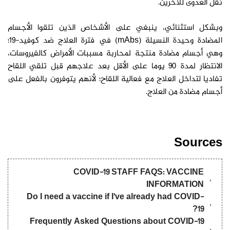
نقل العدوى للآخرين.
وبشكل استثنائي، ينبغي على الأشخاص الذين تلقوا الأجسام
المضادة وحيدة النسيلة (mAbs) في فترة العلاج ضد كوفيد-19؛
وهي أجسام مضادة منتجة لمحاربة مسببات الأمراض كالفيروسات،
الانتظار لمدة 90 يوما على الأقل بعد علاجهم قبل تلقي اللقاح
تفاديا لتداخل العلاج مع فعالية اللقاح؛ لأنهم يتوفرون بالفعل على
أجسام مضادة من العلاج.
التلقيح بعد الإصابة بالكوفيد
التلقيح بعد الإصابة بالكوفيد
Sources
COVID-19 STAFF FAQS: VACCINE
INFORMATION
Do I need a vaccine if I’ve already had COVID-
19?
Frequently Asked Questions about COVID-19