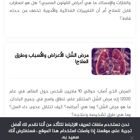
والغازات والإمساك. ما هي أعراض القولون العصبي؟ هل هو اضطراب
قابل للعلاج أم أن التغييرات الغذائية والأدوية تخفف من حدته
فقط؟
مرض السُّل: الأعراض والأسباب وطرق
العلاج!
المرض الذي أصاب حوالي 10 ملايين شخص حول العالم، في عام
2020! إنه مرض السُّل المنتشر على نطاق واسع في جميع البلدان.
ما هو مرض السُّل؟ وما هي أعراضه؟ كيف تنتقل عدوى داء السل؟
وما هي طرق تشخيصه وعلاجه؟
نحن نستخدم ملفات تعريف الارتباط للتأكد من أننا نقدم لك أفضل
تجربة على موقعنا. إذا واصلت استخدام هذا الموقع ، فسنفترض أنك
سعيد به.