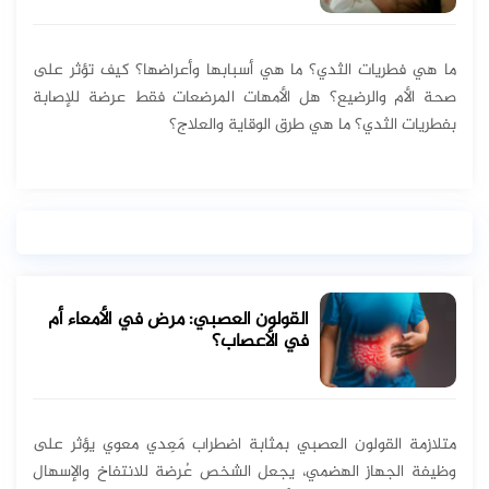
ما هي فطريات الثدي؟ ما هي أسبابها وأعراضها؟ كيف تؤثر على
صحة الأم والرضيع؟ هل الأمهات المرضعات فقط عرضة للإصابة
بفطريات الثدي؟ ما هي طرق الوقاية والعلاج؟
القولون العصبي: مرض في الأمعاء أم
في الأعصاب؟
متلازمة القولون العصبي بمثابة اضطراب مَعِدي معوي يؤثر على
وظيفة الجهاز الهضمي، يجعل الشخص عُرضة للانتفاخ والإسهال