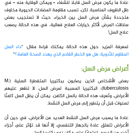
عادة ما يكون مرض السل قابلاً للشفاء – ويمكن الوقاية منه – في
ظل الظروف المناسبة. لكن، تسبب مقاومة المضادات الحيوية مخاوف
متجددة بشأن مرض السل بين الخبراء. حيث لا تستجيب بعض
سلالات المرض لأكثر خيارات العلاج فعالية، في هذه الحالة يصعب
علاج السل!
لمعرفة المزيد حول هذه الحالة يمكنك قراءة مقال: “
داء السل
المقاوم للأدوية: هل هو الخطر القادم الذي يهدد الصحة العامة؟
“
أعراض مرض السل:
بعض الأشخاص الذين يصابون ببكتيريا المتفطرة السلية (M.
tuberculosis)، البكتيريا المسببة لمرض السل، لا تظهر عليهم
الأعراض، وتُعرف هذه الحالة بالسل الكامن. يمكن أن يظل السل كامنًا
لسنوات قبل أن يتطور إلى مرض السل النشط.
عادة ما يسبب مرض السل النشط العديد من الأعراض، في حين أن
الأعراض تتعلق عادة بالجهاز التنفسي، إلا أنها قد تؤثر على أجزاء
أخرى من الجسم، اعتمادًا على مكان نمو بكتيريا السل.