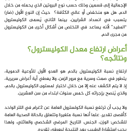
الإجمالية إلى قسمين وذلك حسب نوع البروتين الذي يحمله من خلال
الدم. هل هو منخفض أو عالي الكثافة؟ حيث إن النوع الأول (ضار)
يتسبب في انسداد الشرايين، بينما الثاني يُسمى الكوليسترول
“المفيد” لأنه يساعد في التخلص من أشكال أخرى من الكوليسترول
من مجرى الدم.
أعراض ارتفاع معدل الكوليسترول؟
ونتائجه؟
ارتفاع نسبة الكوليسترول بالدم هو العدو الأول للأوعية الدموية،
يتطور في صمت وسرية مع مرور الزمن، ولا يعطي أية أعراض سريرية،
إذ لا يتم الكشف عنه إلا من خلال اختبار لمستوى الكوليسترول بالدم،
والذي يُنصح بإجرائه كل خمس سنوات ابتداء من سن العشرين.
ولا يجب أن ترتفع نسبة الكولسترول العامة عن 2غرام في اللتر الواحد
كأقصى تقدير، علما أنها نسبة متغيرة وتتعلق بالحالة الصحية العامة
للشخص: الوزن، الجنس، التاريخ المرضي الشخصي والعائلي، ولهذا
يجب استشارة الطبيب بعد النتيجة ليعطي تقريره.