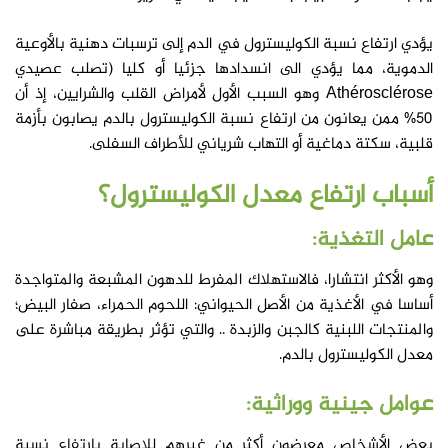
يؤدي ارتفاع نسبة الكوليسترول في الدم إلى ترسبات دهنية بالأوعية
الدموية، مما يؤدي الى انسدادها جزئيا أو كليا (تصلب عصيدي
Athérosclérose وهو السبب الأول لأمراض القلب والشرايين، إذ أن
50% ممن يعانون من ارتفاع نسبة الكوليسترول بالدم يصابون بأزمة
قلبية، سكتة دماغية أو التهاب شرياني للأطراف السفلى.
أسباب ارتفاع معدل الكوليسترول؟
عامل التغذية:
وهو الأكثر انتشارا، فالاستهلاك المفرط للدهون المشبعة والمتواجدة
أساسا في الأغذية من الأصل الحيواني: اللحوم الحمراء، صفار البيض؛
والمنتجات اللبنية كالجبن والزبدة .. والتي تؤثر بطريقة مباشرة على
معدل الكوليسترول بالدم.
عوامل جينية ووراثية:
بعض الأشخاص معرضون أكثر من غيرهم للإصابة بارتفاع نسبة