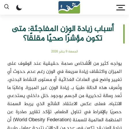
أسباب زيادة الوزن المفاجئة: متى
تكون مؤشرًا صحيًا مقلقًا؟
الجمعة 9 يناير 2026
يواجه كثير من الأشخاص صدمة حقيقية عند الوقوف على
الميزان واكتشاف زيادة سريعة في الوزن رغم عدم حدوث أي
تغيير واضح في العادات الغذائية أو مستوى النشاط البدني.
وتُعرف هذه الحالة طبيًا بـ زيادة الوزن غير المبررة، وغالبًا ما
تُعد رسالة تحذيرية من الجسم بوجود خلل داخلي يستدعي
الانتباه. فعلى عكس الاعتقاد الشائع الذي يربط السمنة
حصريًا بالإفراط في تناول الطعام، تؤكد تقارير صادرة عن
المنظمة العالمية للسمنة (World Obesity Federation) أن
زيادة الوزن قد تكون في عدد من الحالات نتيجة عوامل طبية