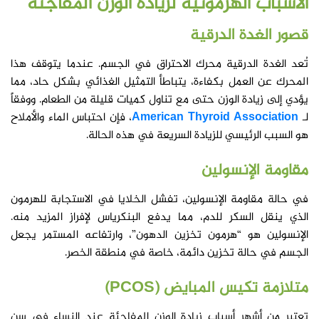
الأسباب الهرمونية لزيادة الوزن المفاجئة
قصور الغدة الدرقية
تُعد الغدة الدرقية محرك الاحتراق في الجسم. عندما يتوقف هذا
المحرك عن العمل بكفاءة، يتباطأ التمثيل الغذائي بشكل حاد، مما
يؤدي إلى زيادة الوزن حتى مع تناول كميات قليلة من الطعام. ووفقاً
لـ
American Thyroid Association
، فإن احتباس الماء والأملاح
هو السبب الرئيسي للزيادة السريعة في هذه الحالة.
مقاومة الإنسولين
في حالة مقاومة الإنسولين، تفشل الخلايا في الاستجابة للهرمون
الذي ينقل السكر للدم، مما يدفع البنكرياس لإفراز المزيد منه.
الإنسولين هو “هرمون تخزين الدهون”، وارتفاعه المستمر يجعل
الجسم في حالة تخزين دائمة، خاصة في منطقة الخصر.
متلازمة تكيس المبايض (PCOS)
تعتبر من أشهر أسباب زيادة الوزن المفاجئة عند النساء في سن