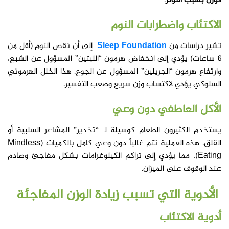
الوزن بسبب التوتر
.
الاكتئاب واضطرابات النوم
تشير دراسات من
Sleep Foundation
إلى أن نقص النوم (أقل من
6 ساعات) يؤدي إلى انخفاض هرمون “اللبتين” المسؤول عن الشبع،
وارتفاع هرمون “الجريلين” المسؤول عن الجوع. هذا الخلل الهرموني
السلوكي يؤدي لاكتساب وزن سريع وصعب التفسير.
الأكل العاطفي دون وعي
يستخدم الكثيرون الطعام كوسيلة لـ “تخدير” المشاعر السلبية أو
القلق. هذه العملية تتم غالباً دون وعي كامل بالكميات (Mindless
Eating)، مما يؤدي إلى تراكم الكيلوغرامات بشكل مفاجئ وصادم
عند الوقوف على الميزان.
الأدوية التي تسبب زيادة الوزن المفاجئة
أدوية الاكتئاب