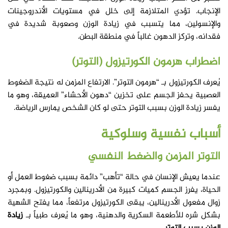
الإنجاب. تؤدي المتلازمة إلى خلل في مستويات الأندروجينات
والإنسولين، مما يتسبب في زيادة الوزن وصعوبة شديدة في
فقدانه، وتركز الدهون غالباً في منطقة البطن.
اضطراب هرمون الكورتيزول (التوتر)
يُعرف الكورتيزول بـ “هرمون التوتر”. الارتفاع المزمن له نتيجة الضغوط
العصبية يحفز الجسم على تخزين “دهون الأحشاء” العميقة، وهو ما
يفسر زيادة الوزن بسبب التوتر حتى لو كان الشخص يمارس الرياضة.
أسباب نفسية وسلوكية
التوتر المزمن والضغط النفسي
عندما يعيش الإنسان في حالة “تأهب” دائمة بسبب ضغوط العمل أو
الحياة، يفرز الجسم كميات كبيرة من الأدرينالين والكورتيزول. وبمجرد
زوال مفعول الأدرينالين، يبقى الكورتيزول مرتفعاً، مما يفتح الشهية
بشكل شره للأطعمة السكرية والدهنية، وهو ما يُعرف طبياً بـ
زيادة