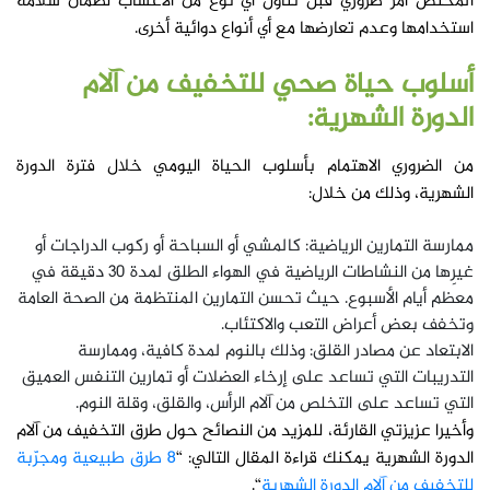
المختص أمر ضروري قبل تناول أي نوع من الأعشاب لضمان سلامة
استخدامها وعدم تعارضها مع أي أنواع دوائية أخرى.
أسلوب حياة صحي للتخفيف من آلام
الدورة الشهرية:
من الضروري الاهتمام بأسلوب الحياة اليومي خلال فترة الدورة
الشهرية، وذلك من خلال:
ممارسة التمارين الرياضية: كالمشي أو السباحة أو ركوب الدراجات أو
غيرِها من النشاطات الرياضية في الهواء الطلق لمدة 30 دقيقة في
معظم أيام الأسبوع. حيث تحسن التمارين المنتظمة من الصحة العامة
وتخفف بعض أعراض التعب والاكتئاب.
الابتعاد عن مصادر القلق: وذلك بالنوم لمدة كافية، وممارسة
التدريبات التي تساعد على إرخاء العضلات أو تمارين التنفس العميق
التي تساعد على التخلص من آلام الرأس، والقلق، وقلة النوم.
وأخيرا عزيزتي القارئة، للمزيد من النصائح حول طرق التخفيف من آلام
الدورة الشهرية يمكنك قراءة المقال التالي: “
8 طرق طبيعية ومجرّبة
للتخفيف من آلام الدورة الشهرية
“.