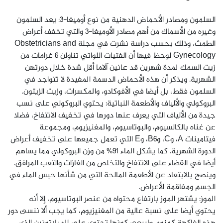
السلمون ومصادر الأحماض الدهنية من نوع أوميغا-3: يعد السلمون
وغيره من الأسماك من أهم مصادر الأوميغا-3 والتي تخفف أعراض
الطمث، وذلك بحسب دراسة نشرت في مجلة Obstetricians and
Gynecology لوحظ فيها أن الفتيات اللواتي تناولن 6 غرامات من
زيت السمك لمدة شهرين قد عانين آلاما أقل شدة خلال دورتهن
الشهرية. ويذكر أن هذه الأحماض الدسمة المفيدة لا تتواجد في
السلمون فقط، بل أيضا في الأفوكادو، والمكسرات، وزيت الزيتون.
البروكولي والألياف والأطعمة النباتية: يحتوي البروكولي على نسب
جيدة من الألياف التي يعرف عنها دورها في تخفيف الانتفاخ، فضلا
عن غناه بالكالسيوم، والبوتاسيوم، والمغنيزيوم، ومجموعة
فيتامينات A، وC، وB6، وE التي تعمل جميعها على تخفيف أعراض
الدورة الشهرية. كما يشكل الماء 91% من وزن البروكولي مما يساهم
أيضا في القضاء على الانتفاخ والتخلص من الغازات والتعب المرافق.
وينصح بالابتعاد عن الأطعمة المالحة التي من شأنها حبس الماء في
الجسم ومفاقمة الأعراض.
الموز: يشتهر الموز بارتفاع محتواه من عنصر البوتاسيوم، إلا أنه
يحتوي أيضا على نسبة عالية من المغنيزيوم، كما يجب ألا ننسى دور