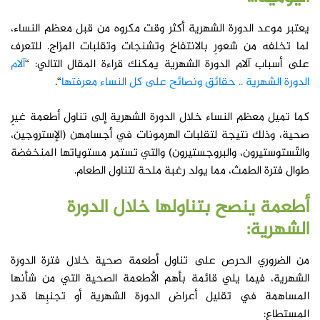
يعتبر موعد الدورة الشهرية أكثر وقت مكروه من قبل معظم النساء،
لما تخلفه من شعورِ بالانتفاخ وتشنجات وتقلبات المزاج. للتعرف
على أسباب آلام الدورة الشهرية يمكنك قراءة المقال التالي: “
آلام
الدورة الشهرية .. حقائق ونصائح على كل النساء معرفتها
“.
كما تميل معظم النساء خلال الدورة الشهرية إلى تناول أطعمة غيرِ
صحية، وذلك نتيجة لتقلبات الهرمونات في أجسامهن (الإستروجين،
والتّستوستيرون، والبروجستيرون) والتي تستمر مستوياتها المنخفضة
طوال فترة الطمث، مما يولد رغبة ملحة لتناول الطعام.
أطعمة ينصح بتناولها خلال الدورة
الشهرية:
من الضروري الحرص على تناول أطعمة صحية خلال فترة الدورة
الشهرية، فيما يلي قائمة بأهم الأطعمة الصحية التي من شأنها
المساهمة في تقليل أعراض الدورة الشهرية أو تجنبِها قدر
المستطاع: