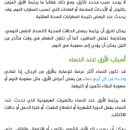
لا يوجد سبب محدد للأَرق، ومع ذلك فغالباً ما يرتبط الأرق المزمن
بالتوتر، أو الأحداث الصادمة أو العادات التي تسبب اضطراب النوم، وقد
يحدث عند البعض نتيجة اضطرابات الصحة العقلية.
يمكن للارق أن يرتبط ببعض الحالات الصحية كانسداد النفس النومي،
ومتلازمة تململ الساقين، كما أن تناول الطعام في وقت متأخر من
الليل يمكن أن يؤدي إلى صعوبة في النوم.
أسباب الأرق عند النساء
قد تكون النساء أكثر عرضة للإصابة بالأرق من الرجال، إذا تعاني
واحدة من كل أربع نساء
من بعض أعراض الأرق، مثل صعوبة النوم أو
صعوبة البقاء نائمين أو كليهما.
قد يرتبط الأرق عند النساء بالتغيرات الهرمونية الذي تحدث عند
النساء بفعل الدورة الشهرية أو انقطاع الطمث، أو فترة الحمل أو حالات
الاكتئاب.
يمكن أن يسبب لك الأرق الشعور بالتعب أو الانفعال والقلق، على