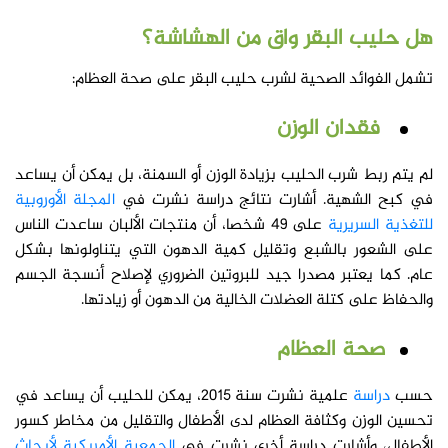
هل حليب البقر واق من الهشاشة؟
تشمل الفوائد الصحية لشرب حليب البقر على صحة العظام:
فقدان الوزن
لم يتم ربط شرب الحليب بزيادة الوزن أو السمنة، بل يمكن أن يساعد
في كبح الشهية. أشارت نتائج دراسة نشرت في
المجلة الأوروبية
للتغذية السريرية
على 49 شخصا، أن منتجات الألبان ساعدت الناس
على الشعور بالشبع وتقليل كمية الدهون التي يتناولونها بشكل
عام. كما يعتبر مصدرا جيد للبروتين الضروري لإصلاح أنسجة الجسم
والحفاظ على كتلة العضلات الخالية من الدهون أو زيادتها.
صحة العظام
حسب
دراسة
علمية نشرت سنة 2015، يمكن للحليب أن يساعد في
تحسين الوزن وكثافة العظام لدى الأطفال والتقليل من مخاطر كسور
الأطفال، وأشارت دراسة أخرى نشرت في
الجمعية الأمريكية لأبحاث