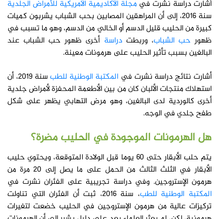
أشارت دراسة نشرت في
مجلة الأكاديمية الأمريكية للأمراض الجلدية
سنة 2016، إلى أن المراهقين المصابين بحب الشباب يشربون كميات
كبيرة من الحليب قليل الدسم أو الخالي من الدسم، وهو ما تسبب في
ظهور
حب الشباب
، وربطت
دراسة
أخرى ظهور حب الشباب عند
البالغين بسبب تأثير الحليب على هرمونات معينة.
أشارت نتائج دراسة نشرت في
المكتبة الوطنية للطب
سنة 2019، أن
استهلاك منتجات الألبان كان من بين الأطعمة المحفزة لأمراض جلدية
أخرى كالوردية لدى البالغين، وهو مرض التهابي يظهر على شكل
طفح جلدي في الوجه.
هل الهرمونات الموجودة في الحليب مضرة؟
يتم حلب الأبقار حتى 60 يوما قبل الولادة المتوقعة، ويحتوي حليب
الأبقار في الثلث الثالث من الحمل على ما يصل إلى 20 مرة من
هرمون الإستروجين. وفي دراسة تجريبية على الفئران نشرت في
المكتبة الوطنية للطب
، سنة 2016، ثبت أن الفئران التي تناولت
تركيزات عالية من هرمون الإستروجين في الحليب خضعت لتغيرات
هرمونية، لكن، لم يعثر العلماء بعد على دليل يشير إلى أن الهرمونات