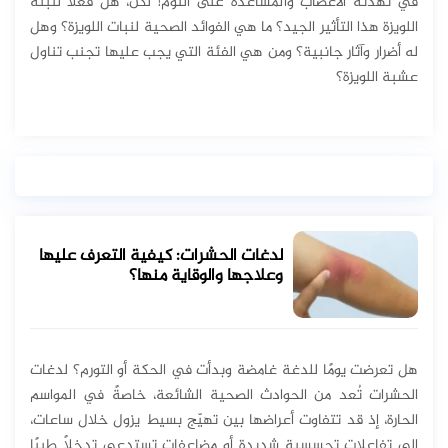
في تهدئة الأعصاب والمساعدة على النوم! لكن، هل فعلا لنبتة
اللويزة هذا التأثير الجيد؟ ما هي الفوائد الصحية لنبات اللويزة؟ وهل
له أضرار وآثار جانبية؟ ومن هي الفئة التي يجب عليها تجنب تناول
عشبة اللويزة؟
لدغات الحشرات: كيفية التعرف عليها
وعلاجها والوقاية منها؟
هل تعرضت يومًا للدغة غامضة وبدأت في الحكة أو التورم؟ لدغات
الحشرات تُعد من الحوادث الصحية الشائعة، خاصةً في المواسم
الحارة، إذ قد تتفاوت أعراضها بين تهيّج بسيط يزول خلال ساعات،
إلى تفاعلات تحسسية شديدة أو مضاعفات تستدعي تدخلاً طبيًا