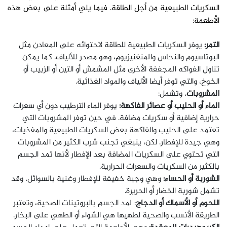
السكريات الطبيعية من أجل الطاقة. فيما يلي أمثلة على بعض هذه
الأطعمة:
التمر:
يوفر السكريات الطبيعية للطاقة لاحتوائه على المعادن مثل
البوتاسيوم والنحاس والمنغنيزيوم، وهو مصدر للألياف. كما يمكن
تناول الفواكه المجففة الأخرى مثل المشمش أو التين أو الزبيب أو
الخوخ، والتي توفر أيضا الألياف والمواد الغذائية.
المشروبات
، وتشمل:
الماء أو الحليب أو عصائر الفاكهة:
يوفر الماء الترطيب دون أي سعرات
حرارية إضافية أو سكريات مضافة. في حين توفر المشروبات التي
تعتمد على الحليب والفاكهة بعض السكريات الطبيعية والمغذيات،
وهي جيدة للإفطار. لكن، ينبغي تجنب شرب الكثير من المشروبات
التي تحتوي على السكريات المضافة بعد الإفطار لأنها تمد الجسم
بالكثير من السكريات والسعرات الحرارية.
الشوربة أو الحساء:
وهي وجبة خفيفة للإفطار وغنية بالسوائل، وقد
تشمل شوربة الخضار أو الحريرة.
اللحوم أو الأسماك أو الدجاج
: لمد الجسم بالبروتينات الصحية، وتعتبر
الطريقة الأنسب والصحية لطهيها هي الشواء أو الطهي على البخار.