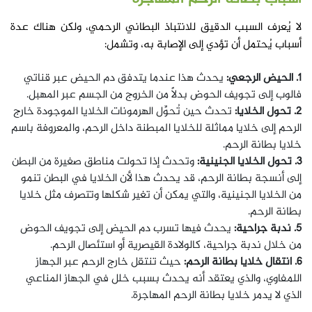
لا يُعرف السبب الدقيق للانتباذ البطاني الرحمي،
ولكن هناك عدة
أسباب يُحتمل أن تؤدي إلى الإصابة به، وتشمل:
1. الحيض الرجعي:
يحدث هذا عندما يتدفق دم الحيض عبر قناتي
فالوب إلى تجويف الحوض بدلاً من الخروج من الجسم عبر المهبل.
2. تحول الخلايا:
تحدث حين تُحوِّل الهرمونات الخلايا الموجودة خارج
الرحم إلى خلايا مماثلة للخلايا المبطنة داخل الرحم، والمعروفة باسم
خلايا بطانة الرحم.
3. تحول الخلايا الجنينية:
وتحدث إذا تحولت مناطق صغيرة من البطن
إلى أنسجة بطانة الرحم، قد يحدث هذا لأن الخلايا في البطن تنمو
من الخلايا الجنينية، والتي يمكن أن تغير شكلها وتتصرف مثل خلايا
بطانة الرحم.
5. ندبة جراحية:
يحدث فيها تسرب دم الحيض إلى تجويف الحوض
من خلال ندبة جراحية، كالولادة القيصرية أو استئصال الرحم.
6. انتقال خلايا بطانة الرحم:
حيث تنتقل خارج الرحم عبر الجهاز
اللمفاوي، والذي يعتقد أنه يحدث بسبب خلل في الجهاز المناعي
الذي لا يدمر خلايا بطانة الرحم المهاجرة.