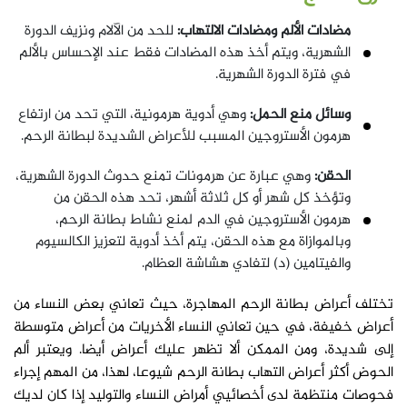
مضادات الألم ومضادات الالتهاب:
للحد من الآلام ونزيف الدورة
الشهرية، ويتم أخذ هذه المضادات فقط عند الإحساس بالألم
في فترة الدورة الشهرية.
وسائل منع الحمل:
وهي أدوية هرمونية، التي تحد من ارتفاع
هرمون الأستروجين المسبب للأعراض الشديدة لبطانة الرحم.
الحقن:
وهي عبارة عن هرمونات تمنع حدوث الدورة الشهرية،
وتؤخذ كل شهر أو كل ثلاثة أشهر، تحد هذه الحقن من
هرمون الأستروجين في الدم لمنع نشاط بطانة الرحم،
وبالموازاة مع هذه الحقن، يتم أخذ أدوية لتعزيز الكالسيوم
والفيتامين (د) لتفادي هشاشة العظام.
تختلف أعراض بطانة الرحم المهاجرة، حيث تعاني بعض النساء من
أعراض خفيفة، في حين تعاني النساء الأخريات من أعراض متوسطة
إلى شديدة، ومن الممكن ألا تظهر عليك أعراض أيضا. ويعتبر ألم
الحوض أكثر أعراض التهاب بطانة الرحم شيوعا، لهذا، من المهم إجراء
فحوصات منتظمة لدى أخصائيي أمراض النساء والتوليد إذا كان لديك