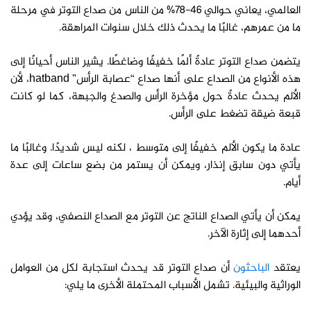
العالمي، يعاني حوالي 46-78% من الناس من صداع التوتر في مرحلة
ما من عمرهم، غالبًا ما يحدث ذلك خلال سنوات المراهقة.
يتضمن صداع التوتر عادةً ألمًا خفيفًا وضاغطًا. يشير الناس أحيانًا إلى
هذه الأنواع من الصداع على أنها صداع “عصابة الرأس” hatband، لأن
الألم يحدث عادةً حول مؤخرة الرأس والصدغ والجبهة، كما لو كانت
قبعة ضيقة تضغط على الرأس.
عادة ما يكون الألم خفيفًا إلى متوسط ​، لكنه ليس شديدًا. وغالبًا ما
يأتي دون سابق إنذار، ويمكن أن يستمر من بضع ساعات إلى عدة
أيام.
يمكن أن يأتي الصداع الناتج عن التوتر مع الصداع النصفي، وقد يؤدي
أحدهما إلى إثارة الآخر.
يعتقد
الباحثون
أن صداع التوتر قد يحدث استجابة لكل من العوامل
الوراثية والبيئية. تشمل الأسباب المحتملة الأخرى ما يلي: