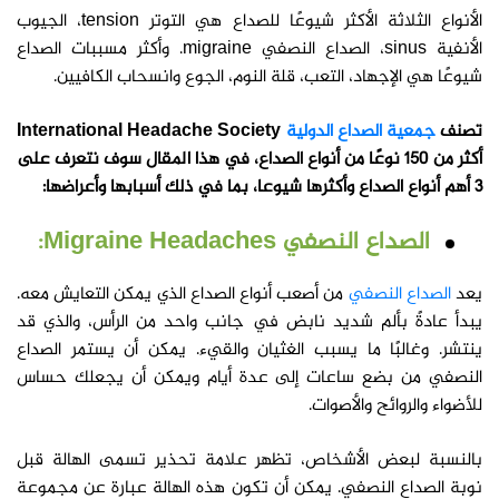
الأنواع الثلاثة الأكثر شيوعًا للصداع هي التوتر tension، الجيوب
الأنفية sinus، الصداع النصفي migraine. وأكثر مسببات الصداع
شيوعًا هي الإجهاد، التعب، قلة النوم، الجوع وانسحاب الكافيين.
تصنف
جمعية الصداع الدولية
International Headache Society
أكثر من 150 نوعًا من أنواع الصداع، في هذا المقال سوف نتعرف على
3 أهم أنواع الصداع وأكثرها شيوعا، بما في ذلك أسبابها وأعراضها:
الصداع النصفي Migraine Headaches:
يعد
الصداع النصفي
من أصعب أنواع الصداع الذي يمكن التعايش معه.
يبدأ عادةً بألم شديد نابض في جانب واحد من الرأس، والذي قد
ينتشر. وغالبًا ما يسبب الغثيان والقيء. يمكن أن يستمر الصداع
النصفي من بضع ساعات إلى عدة أيام ويمكن أن يجعلك حساس
للأضواء والروائح والأصوات.
بالنسبة لبعض الأشخاص، تظهر علامة تحذير تسمى الهالة قبل
نوبة الصداع النصفي. يمكن أن تكون هذه الهالة عبارة عن مجموعة