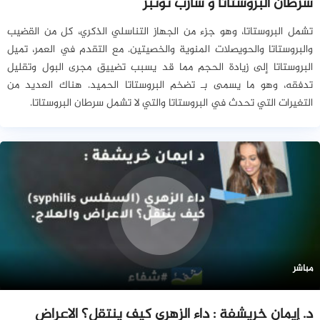
سرطان البروستاتا و شارب نونبر
تشمل البروستاتا، وهو جزء من الجهاز التناسلي الذكري، كل من القضيب
والبروستاتا والحويصلات المنوية والخصيتين. مع التقدم في العمر، تميل
البروستاتا إلى زيادة الحجم مما قد يسبب تضييق مجرى البول وتقليل
تدفقه، وهو ما يسمى بـ تضخم البروستاتا الحميد. هناك العديد من
التغيرات التي تحدث في البروستاتا والتي لا تشمل سرطان البروستاتا.
مباشر
د. إيمان خريشفة : داء الزهري كيف ينتقل؟ الاعراض