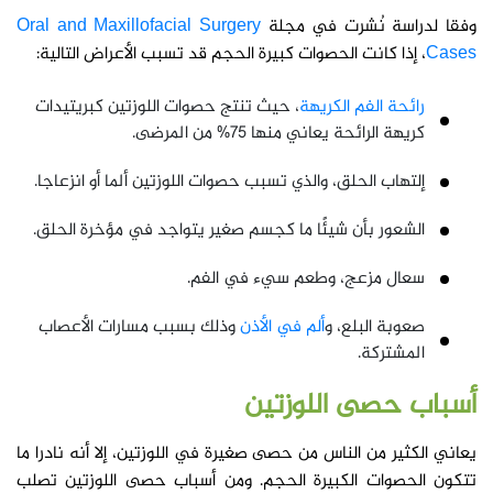
وفقا لدراسة نُشرت في مجلة
Oral and Maxillofacial Surgery
Cases
، إذا كانت الحصوات كبيرة الحجم قد تسبب الأعراض التالية:
رائحة الفم الكريهة
، حيث تنتج حصوات اللوزتين كبريتيدات
كريهة الرائحة يعاني منها 75% من المرضى.
إلتهاب الحلق، والذي تسبب حصوات اللوزتين ألما أو انزعاجا.
الشعور بأن شيئًا ما كجسم صغير يتواجد في مؤخرة الحلق.
سعال مزعج، وطعم سيء في الفم.
صعوبة البلع، و
ألم في الأذن
وذلك بسبب مسارات الأعصاب
المشتركة.
أسباب
حصى اللوزتين
يعاني الكثير من الناس من حصى صغيرة في اللوزتين، إلا أنه نادرا ما
تتكون الحصوات الكبيرة الحجم. ومن أسباب حصى اللوزتين تصلب