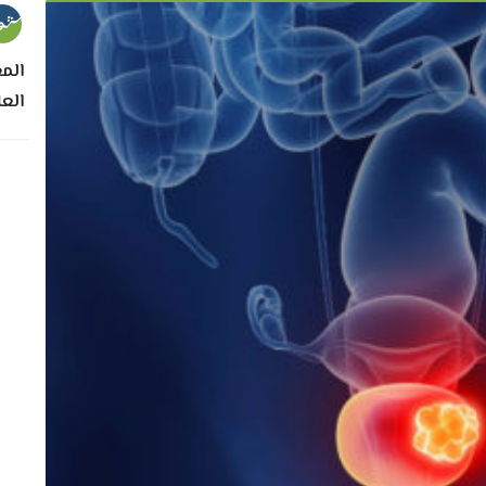
الم
الع