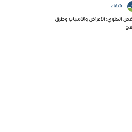
شفاء
غص الكلوي: الأعراض والأسباب وطرق
لاج