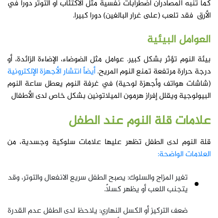
كما تنبه المصادرأن اضطرابات نفسية مثل الاكتئاب أو التوتر دوراً في
الأرق فقد تلعب (على غرار البالغين) دورا كبيرا.
العوامل البيئية
بيئة النوم تؤثر بشكل كبير. عوامل مثل الضوضاء، الإضاءة الزائدة، أو
درجة حرارة مرتفعة تمنع النوم المريح.
أيضاً انتشار الأجهزة الإلكترونية
(شاشات هواتف وأجهزة لوحية) في غرفة النوم يعطل ساعة النوم
البيولوجية ويقلل إفراز هرمون الميلاتونين بشكل خاص لدى الأطفال
علامات قلة النوم عند الطفل
قلة النوم لدى الطفل تظهر عليها علامات سلوكية وجسدية، من
العلامات الواضحة:
تغير المزاج والسلوك: يصبح الطفل سريع الانفعال والتوتر، وقد
يتجنب اللعب أو يظهر كسلاً.
ضعف التركيز أو الكسل النهاري: يلاحظ لدى الطفل عدم القدرة