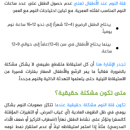
قلة النوم عند الأطفال تعني
عدم حصول الطفل على عدد ساعات
النوم المناسب لفئته العمرية. مع تباين احتياجات النوم مع العمر:
يحتاج الطفل الرضيع (4–12 شهراً) إلى نحو 12–16 ساعة نوم
يومياً.
بينما يحتاج الأطفال في سن (6–12)عاماً إلى حوالي 9–12
ساعة.
تجدر الإشارة هنا
أن كل استيقاظ متقطع طبيعي لا يشكل مشكلة
بالضرورة: فغالباً ما يمر الرضّع والأطفال الصغار بفترات قصيرة من
الاستيقاظ الليلية حتى يتعلموا التهدئة الذاتية والنوم مجدداً.
متى تكون مشكلة حقيقية؟
تكون قلة النوم مشكلة حقيقية عندما
تتكرّر صعوبات النوم بشكل
يومي في ظل الظروف العادية (أي غياب المرض، أو التغيرات المؤقتة
كالسفر) وتؤثر على نشاط الطفل نهاراً (اضطراب التركيز أو ضعف الأداء
المدرسي). مثلاً إذا استمر استيقاظه ليلاً أو عدم استقرار نمط نومه