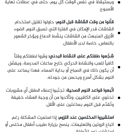
ويستيقظ في نفس الوقت كل يوم، حتى في عطلات نهاية
الأسبوع.
قلّلوا من وقت الشاشة قبل النوم:
حاولوا تقليل استخدام
الشاشات قدر الإمكان في الفترة التي تسبق النوم. الضوء
الأزرق المنبعث من الشاشات ينشّط الدماغ ويؤخر الشعور
بالنعاس، خاصة لدى الأطفال.
شجّعوا طفلكم على النشاط البدني:
وفّروا لطفلكم وقتاً
كافياً للعب والنشاط الحركي خارج ساعات المدرسة، ويفضّل
أن يكون ذلك في الصباح أو بداية المساء. فهذا يساعد على
النوم بشكل أسرع ويحسن من جودته.
اتّبعوا قواعد النوم الصحية:
تجنّبوا إعطاء الطفل أي مشروبات
تحتوي على الكافيين، وتأكدوا من أن وجبة العشاء خفيفة
وتُقدَّم قبل النوم بساعتين على الأقل.
استشيروا المختصين عند اللزوم:
إذا استمرت المشكلة رغم
اتباع الروتين والتعليمات، ينصح بزيارة طبيب أطفال مختص أو
استشاري نوم للأطفال.