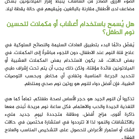
الضوء الأزرق الصادر من الشاشات يثبط إفراز الميلاتونين بشكل
مضاعف لدى الأطفال مقارنة بالبالغين، ويُبقيهم في حالة يقظة ليلا.
هل يُسمح باستخدام أعشاب أو مكملات لتحسين
نوم الطفل؟
يُفضّل دائمًا البدء بتطبيق العادات السليمة والنصائح السلوكية في
علاج قلة النوم عند الاطفال، دون اللجوء مباشرةً إلى المكملات. في
بعض الحالات، قد يكون لاستخدام بعض المكملات العشبية أو
الميلاتونين فائدة مؤقتة، ولكن ذلك يجب أن يتم تحت إشراف طبي
لتحديد الجرعة المناسبة وتفادي أي مخاطر. وبحسب التوصيات
الطبية، فإن أفضل دواء للنوم هو روتين نوم صحي ومنتظم.
تذكروا أن النوم الجيد هو حجر الأساس لصحة طفلكم، تماماً كما هي
التغذية الجيدة والحب والاهتمام. فكل ساعة نوم مريحة تُبنى معها
ذاكرة أقوى، مزاج أفضل، وطاقة متجددة ليومٍ جديد مليء
بالاكتشافات والنمو؛ لذا لا تترددوا في استشارة مختصين في حالات
الشك أو استمرار الأعراض للحصول على التشخيص المناسب والعلاج
الفعّال.