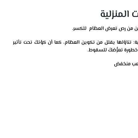
 المنزلية
دخين من رص تعرض العظام للكسر.
: تناوُلها يقلل من تكوين العظام، كما أن كوْنكَ تحت تأثير
خطورة تعرُّضكَ للسقوط.
 بكعب منخفض