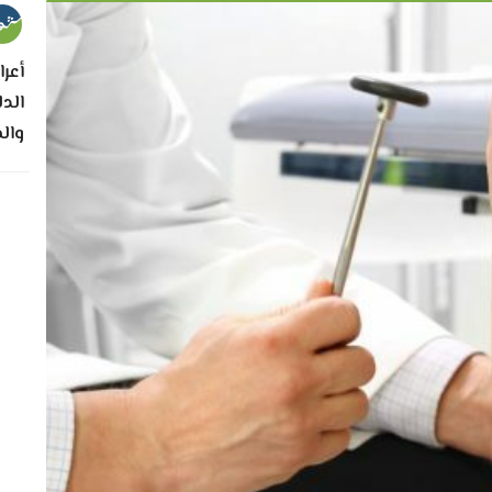
أعر
الد
وال