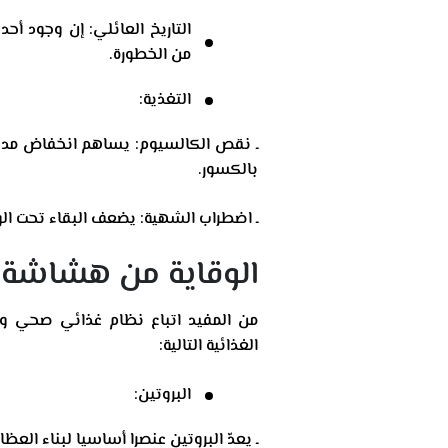
التاريخ العائلي: إن وجود أح
من الخطورة.
التغذية:
ـ نقص الكالسيوم: يساهم انخفاض مدخو
بالكسور.
ـ اضطراب الشهية: يضعف البقاء تحت الو
الوقاية من هشاشة 
من المفيد اتباع نظام غذائي صحي ومما
الغذائية التالية:
البروتين:
ـ يعدّ البروتين عنصرا أساسيا لبناء العظا