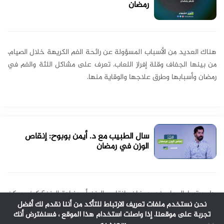
رمضان
هناك العديد من الأسباب المسؤولة عن رائحة الفم الكريهة خلال الصيام،
من بينها الجفاف وقلة إفراز اللعاب. تعرف على مشاكل اللثة والفم في
رمضان وأسبابها وطرق علاجها والوقاية منها.
سال الطبيب مع د. أيمن بوبوح: إنقاص
الوزن في رمضان
هل يرتبط الصيام في رمضان بإنقاص الوزن أم بزيادة الوزن؟ كيف يمكن
نحن نستخدم ملفات تعريف الارتباط للتأكد من أننا نقدم لك أفضل
إنقاص الوزن في رمضان؟ وما الاحتياطات التي ينبغي أخذها عند الرغبة
تجربة على موقعنا. إذا واصلت استخدام هذا الموقع ، فسنفترض أنك
في إنقاص الوزن؟