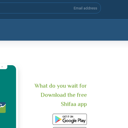
What do you wait for
Download the free
Shifaa app